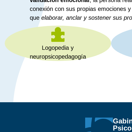
validación emocional
, la persona re
conexión con sus propias emociones y 
que
elaborar, anclar y sostener sus pr
Logopedia y
neuropsicopedagogía
Gabin
Psico